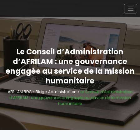
Aller
au
AFRILAM RDC
L’Afrique pour la lutte antimines
contenu
Le Conseil d’Administration
d’AFRILAM : une gouvernance
engagée au service de la mission
humanitaire
AFRILAM RDC
»
Blog
»
Administration
»
Le Conseil d’Administration
d’AFRILAM : une gouvernance engagée au service de la mission
humanitaire