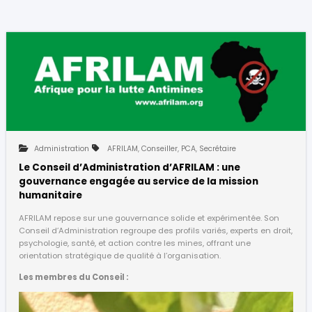
Administration
AFRILAM
,
Conseiller
,
PCA
,
Secrétaire
Le Conseil d’Administration d’AFRILAM : une
gouvernance engagée au service de la mission
humanitaire
AFRILAM repose sur une gouvernance solide et expérimentée. Son
Conseil d’Administration regroupe des profils variés, experts en droit,
psychologie, santé, et action contre les mines, offrant une
orientation stratégique de qualité à l’organisation.
Les membres du Conseil :