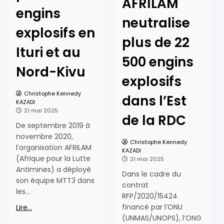
AFRILAM
engins
neutralise
explosifs en
plus de 22
Ituri et au
500 engins
Nord-Kivu
explosifs
Christophe Kennedy
dans l’Est
KAZADI
21 mai 2025
de la RDC
De septembre 2019 à
novembre 2020,
Christophe Kennedy
l’organisation AFRILAM
KAZADI
(Afrique pour la Lutte
21 mai 2025
Antimines) a déployé
Dans le cadre du
son équipe MTT3 dans
contrat
les…
RFP/2020/15424
financé par l’ONU
Lire...
(UNMAS/UNOPS), l’ONG