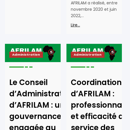
AFRILAM a réalisé, entre
novembre 2020 et juin
2022,…
Lire...
Administration
Administration
Le Conseil
Coordination
d’Administration
d’AFRILAM :
d’AFRILAM : une
professionnal
gouvernance
et efficacité au
engagée au
service des