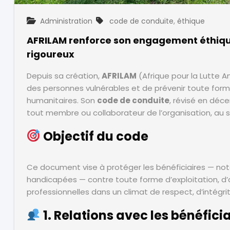
Administration
Administ
Administration
code de conduite
,
éthique
Rapport
AFRILAM
AFRILAM renforce son engagement éthique
Bilan 20
adopte
rigoureux
d’AFRIL
une
: une
politique
Depuis sa création,
AFRILAM
(Afrique pour la Lutte A
année
Genre et
d’impac
des personnes vulnérables et de prévenir toute form
Diversité
au cœu
pour
humanitaires. Son
code de conduite
, révisé en déc
des zon
renforcer
tout membre ou collaborateur de l’organisation, au s
touché
l’inclusion
par les
Objectif du code
et l’équité
conflits
RDC
Ce document vise à protéger les bénéficiaires — no
Christophe
handicapées — contre toute forme d’exploitation, d’a
Kennedy
KAZADI
professionnelles dans un climat de respect, d’intégri
Christo
21 mai 2025
Kennedy
KAZADI
1. Relations avec les bénéfici
21 mai 