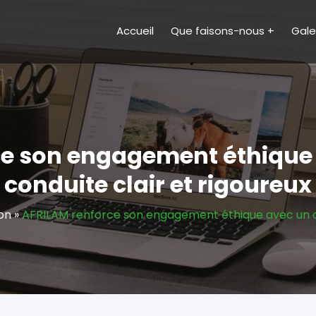
Accueil
Que faisons-nous
Gale
ce son engagement éthique 
conduite clair et rigoureux
on
»
AFRILAM renforce son engagement éthique avec un co