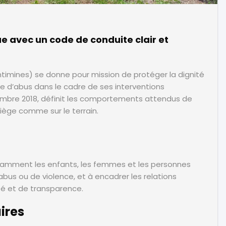
Administration
Administration
AFRILAM
Administrat
ration
Administration
Rapport
renforce son
Rapport
AFRILAM :
REG
 avec un code de conduite clair et
REG
engagement
21
Une ONG
AFRILAM
éthique avec
Bilan
AM
engagée
neutralise
un code de
2020–2022
dans la
plus de
conduite
ntimines) se donne pour mission de protéger la dignité
: AFRILAM
lutte
520 engins
clair et
neutralise
t
e d’abus dans le cadre de ses interventions
contre les
explosifs
rigoureux
plus de 22
r
mines et
embre 2018, définit les comportements attendus de
en Ituri et
500
es
pour un
iège comme sur le terrain.
au Nord-
engins
es
avenir
Kivu
explosifs
plus sûr
Christophe
dans l’Est
Kennedy
 en
en RDC
KAZADI
de la RDC
21 mai 2025
Christophe
tamment les enfants, les femmes et les personnes
Kennedy
bus ou de violence, et à encadrer les relations
Christophe
KAZADI
Kennedy
21 mai 2025
té et de transparence.
Christophe
phe
KAZADI
Kennedy
21 mai 2025
KAZADI
aires
21 mai 2025
2025