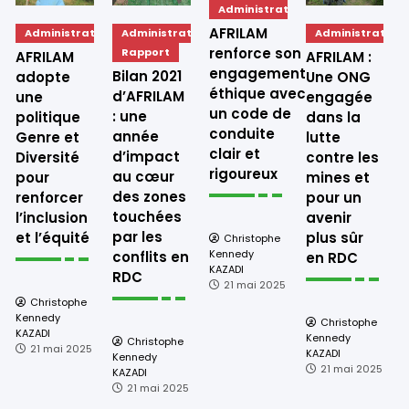
Administration
AFRILAM
ion
Administration
Administration
Administration
renforce son
Rapport
AFRILAM
AFRILAM :
engagement
Bilan 2021
adopte
Une ONG
éthique avec
d’AFRILAM
une
engagée
un code de
: une
politique
dans la
conduite
année
Genre et
lutte
clair et
d’impact
Diversité
contre les
rigoureux
au cœur
pour
mines et
e
des zones
renforcer
pour un
touchées
l’inclusion
avenir
par les
et l’équité
plus sûr
Christophe
Kennedy
conflits en
en RDC
KAZADI
RDC
21 mai 2025
Christophe
K
Kennedy
Christophe
K
KAZADI
Kennedy
Christophe
21 mai 2025
KAZADI
Kennedy
21 mai 2025
KAZADI
21 mai 2025