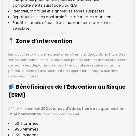
comportements sûrs face aux REG
Identifier, marquer et signaler les zones suspectes
Dépolluer les sites contaminés et détruire les munitions
Faciliter l’accès sécurisé des humanitaires aux zones
sensibles
Zone d’intervention
Les activités ont ciblé les territoires d’Irumu et Djugu dans l’Ituri. Ces
zones sont parmi les plus touchées par les conflits armés et abritent
de nombreux déplacés internes. Une accalmie relative durant la
période a permis l’avancement des opérations malgré certains
défis sécuritaires.
Bénéficiaires de l’Éducation au Risque
(ERM)
AFRILAM a conduit
202 séances d’éducation au risque
, touchant
12 042 personnes
, réparties comme suit :
1 531 hommes
1 996 femmes
3 591 garçons