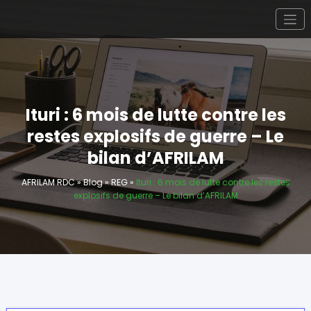
Aller
au
AFRILAM RDC
L’Afrique pour la lutte antimines
contenu
Ituri : 6 mois de lutte contre les
restes explosifs de guerre – Le
bilan d’AFRILAM
AFRILAM RDC
»
Blog
»
REG
»
Ituri : 6 mois de lutte contre les restes
explosifs de guerre – Le bilan d’AFRILAM