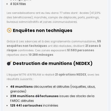
4 924 filles
Les sensibilisations ont eu lieu dans 77 sites dont : écoles (47,23%
des bénéficiaires), marchés, camps de déplacés, ports, parkings,
bureaux administratifs et zones communautaires.
Enquêtes non techniques
Grâce à ces séances et à des signalements communautaires,
55
enquêtes non techniques
ont été réalisées, révélant
21 zones à
risque
confirmées. Ces zones exposaient
51 583 personnes
réparties dans
10 288 ménages
.
Destruction de munitions (NEDEX)
L’équipe MTT6 d’AFRILAM a réalisé
21 opérations NEDEX
, avec les
résultats suivants :
46 munitions
découvertes et détruites (roquettes, obus,
grenades)
238 munitions défectueuses
issues des stocks de la
FARDC détruites
125 441 cartouches
incinérées