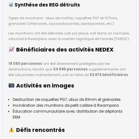
Synthèse des REG détruits
Types de munitions : obus de mortier, roquettes PG7 et 107mm,
grenades (offensives, assourdissantes, paralysantes, etc.)
Les munitions ont été détruites soit sur place, soit dans un fourneau
sécurisé à Rwampara avec le soutien logistique de l’armée (FARDC).
Bénéficiaires des activités NEDEX
18 080 personnes
ont été directement protégées par les
destructions, tandis que
34 896 personnes
supplémentaires ont
été sécurisées indirectement, soit un total de
52 976 bénéficiaires
.
Activités en images
Destruction de roquettes PG7, obus de 81mm et grenades
Incinération des munitions de petit calibre à Rwampara
Éducation communautaire avec distribution de dépliants
ERM
Défis rencontrés